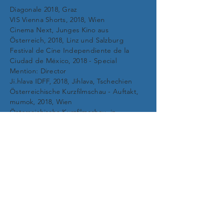
Diagonale 2018, Graz
VIS Vienna Shorts, 2018, Wien
Cinema Next, Junges Kino aus
Österreich, 2018, Linz und Salzburg
Festival de Cine Independiente de la
Ciudad de México, 2018 - Special
Mention: Director
Ji.hlava IDFF, 2018, Jihlava, Tschechien
Österreichische Kurzfilmschau - Auftakt,
mumok, 2018, Wien
Österreichische Kurzfilmschau, in
Kooperation mit dem Bundesministerium
für Europa, Integration Äußeres und der
Akademie des Österreichischen Films,
2019, Botschaften/ Kulturinstitute/
Generalkonsulate