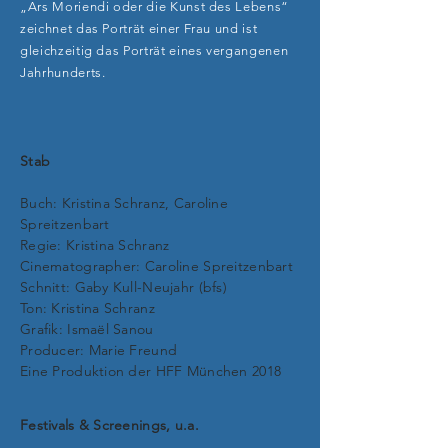
„Ars Moriendi oder die Kunst des Lebens“
zeichnet das Porträt einer Frau und ist
gleichzeitig das Porträt eines vergangenen
Jahrhunderts.
Stab
Buch: Kristina Schranz, Caroline
Spreitzenbart
Regie: Kristina Schranz
Cinematographer: Caroline Spreitzenbart
Schnitt: Gaby Kull-Neujahr (bfs)
Ton: Kristina Schranz
Grafik: Ismaël Sanou
Producer: Marie Freund
Eine Produktion der HFF München 2018
Festivals & Screenings, u.a.