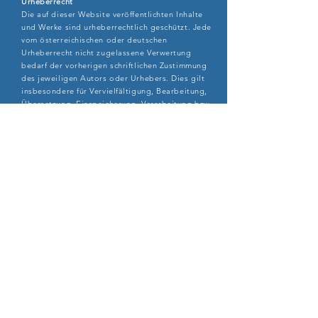
Urheberrecht
Die auf dieser Website veröffentlichten Inhalte
und Werke sind urheberrechtlich geschützt. Jede
vom österreichischen oder deutschen
Urheberrecht nicht zugelassene Verwertung
bedarf der vorherigen schriftlichen Zustimmung
des jeweiligen Autors oder Urhebers. Dies gilt
insbesondere für Vervielfältigung, Bearbeitung,
Übersetzung, Einspeicherung, Verarbeitung bzw.
Wiedergabe von Inhalten in Datenbanken oder
anderen elektronischen Medien und Systemen.
Die unerlaubte Vervielfältigung oder Weitergabe
einzelner Inhalte oder kompletter Seiten ist nicht
gestattet und strafbar. Links zur Website des
Anbieters sind jederzeit willkommen und
bedürfen keiner Zustimmung durch den Anbieter
der Website.
Inhalte und Beiträge Dritter sind als solche
gekennzeichnet.
Datenschutz
Durch den Besuch der Website des Anbieters
können Informationen über den Zugriff (Datum,
Uhrzeit, betrachtete Seite) auf dem Server
gespeichert werden. Diese Daten gehören nicht