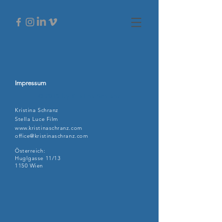
Impressum
© 2019 by Kristina Schranz
Kristina Schranz
Stella Luce Film
www.kristinaschranz.com
office@kristinaschranz.com
Österreich:
Huglgasse 11/13
1150 Wien